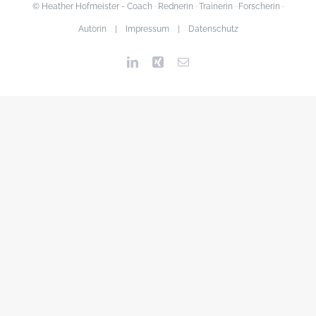
© Heather Hofmeister - Coach · Rednerin · Trainerin · Forscherin ·
Autorin |
Impressum
|
Datenschutz
LinkedIn
Xing
E-
Mail