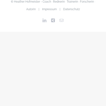
© Heather Hofmeister - Coach · Rednerin · Trainerin · Forscherin ·
Autorin |
Impressum
|
Datenschutz
LinkedIn
Xing
E-
Mail