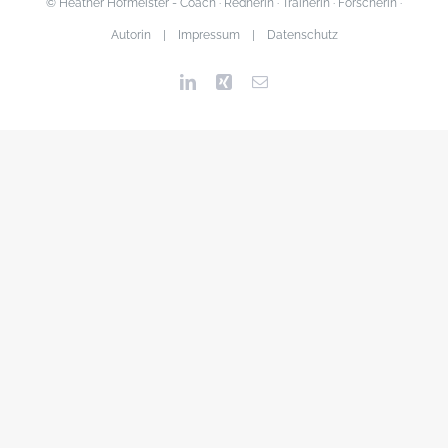
© Heather Hofmeister - Coach · Rednerin · Trainerin · Forscherin ·
Autorin |
Impressum
|
Datenschutz
LinkedIn
Xing
Email