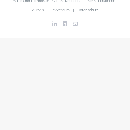
© Heather Hofmeister - Coach · Rednerin · Trainerin · Forscherin ·
Autorin |
Impressum
|
Datenschutz
LinkedIn
Xing
Email