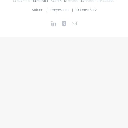
© Heather Hofmeister - Coach · Rednerin · Trainerin · Forscherin ·
Autorin |
Impressum
|
Datenschutz
LinkedIn
Xing
Email