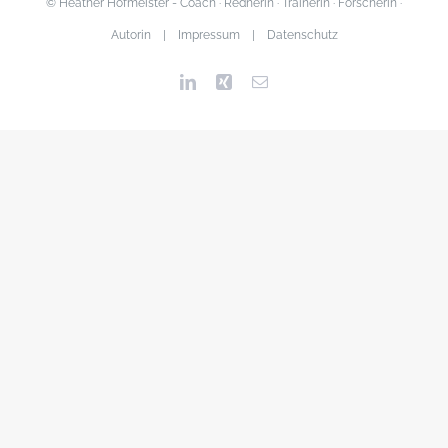
© Heather Hofmeister - Coach · Rednerin · Trainerin · Forscherin ·
Autorin |
Impressum
|
Datenschutz
LinkedIn
Xing
Email