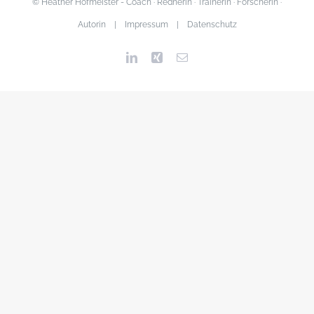
© Heather Hofmeister - Coach · Rednerin · Trainerin · Forscherin ·
Autorin |
Impressum
|
Datenschutz
LinkedIn
Xing
Email